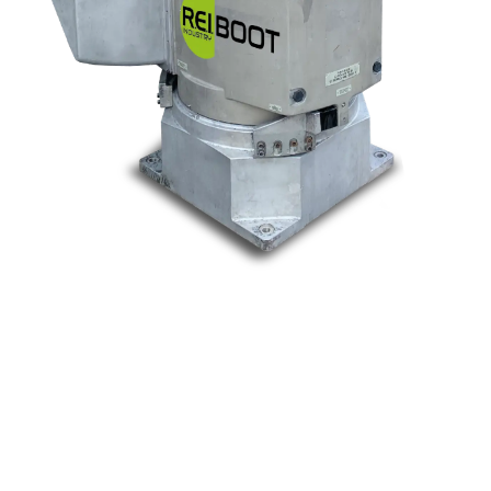
Nos marques
Allen-Bradley
Indramat
ABB
Lenze
Schneider
Siemens