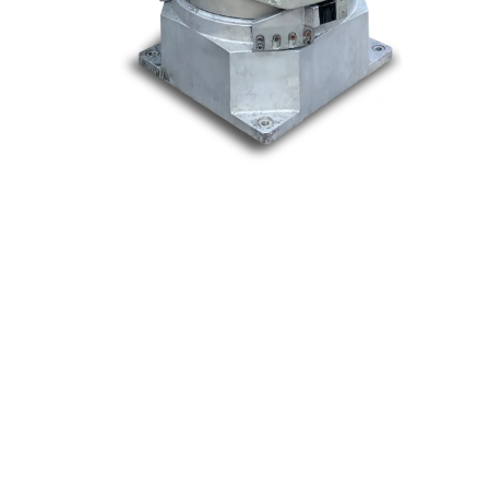
Nos marques
Allen-Bradley
Indramat
ABB
Lenze
Schneider
Siemens
Philips
DELL