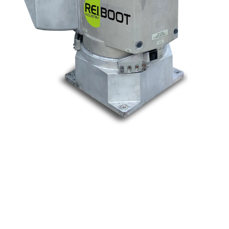
Nos marques
Allen-Bradley
Indramat
ABB
Lenze
Schneider
Siemens