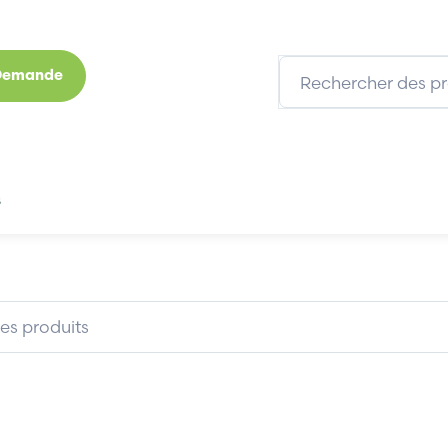
 Demande
s
Marques
Qui sommes-nous
Expertises
CI-1730
ADVANTECH PCI-1730