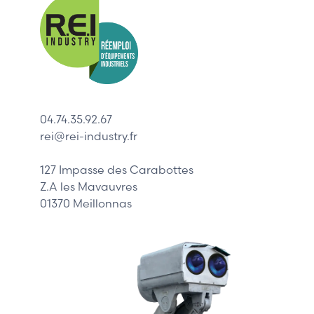
Allen-Bradl
Indramat
ABB
Lenze
Schneider
04.74.35.92.67
Siemens
rei@rei-industry.fr
Philips
DELL
127 Impasse des Carabottes
Z.A les Mavauvres
01370 Meillonnas