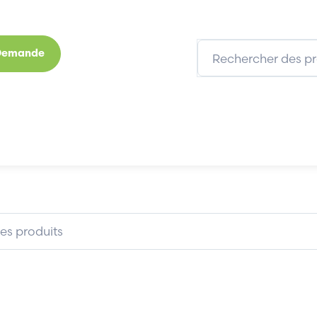
 Demande
s
Marques
Qui sommes-nous
Expertises
0-T1-D24
PROFACE AGP3500-T1-D24