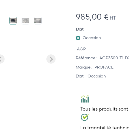
985,00 €
HT
Etat
Occasion
AGP
Référence :
AGP3500-T1-D
Marque :
PROFACE
État :
Occasion
Tous les produits sont
La traçabilité techni