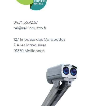
ABB
Lenze
Schneider
04.74.35.92.67
Siemens
rei@rei-industry.fr
Philips
DELL
127 Impasse des Carabottes
Z.A les Mavauvres
01370 Meillonnas