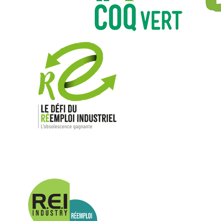
Nos mar
Allen-Bradl
Indramat