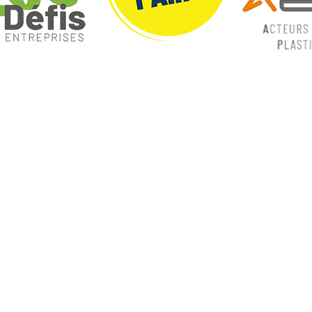
ques
Nos catégories
ey
Contrôle Commande
Hmi / Affichage