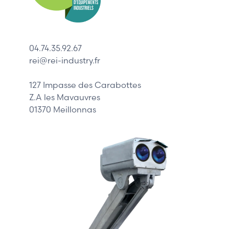
ABB
Lenze
Schneider
04.74.35.92.67
Siemens
rei@rei-industry.fr
Philips
DELL
127 Impasse des Carabottes
Z.A les Mavauvres
01370 Meillonnas