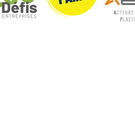
ques
Nos catégories
ey
Contrôle Commande
Hmi / Affichage