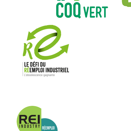
Nos mar
Allen-Bradl
Indramat