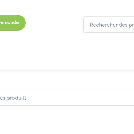
 Demande
s
Marques
Qui sommes-nous
Expertises
LEN BRADLEY 22FA4P2N113
ALLEN BRADLEY 22FA4P2N113