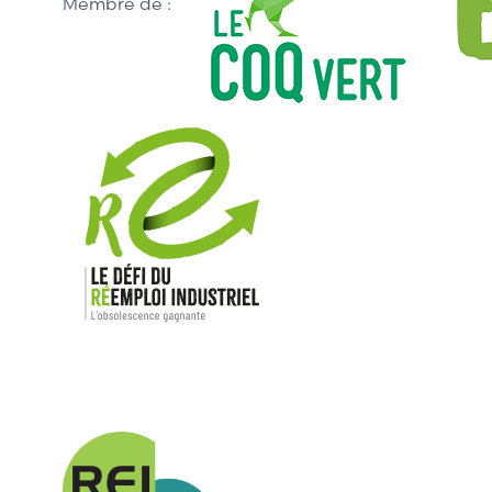
Membre de :
Nos mar
Allen-Bradl