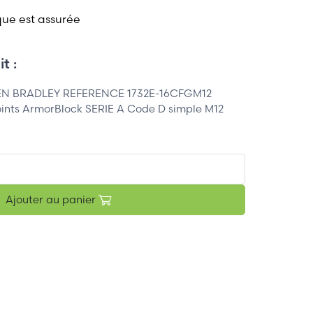
que est assurée
t :
N BRADLEY REFERENCE 1732E-16CFGM12
oints ArmorBlock SERIE A Code D simple M12
Ajouter au panier