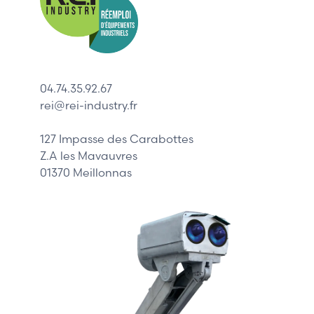
Indramat
ABB
Lenze
Schneider
04.74.35.92.67
Siemens
rei@rei-industry.fr
Philips
DELL
127 Impasse des Carabottes
Z.A les Mavauvres
01370 Meillonnas