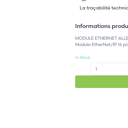
La traçabilité techni
Informations produi
MODULE ETHERNET ALLE
Module EtherNet/IP 16 p
In Stock
QT.