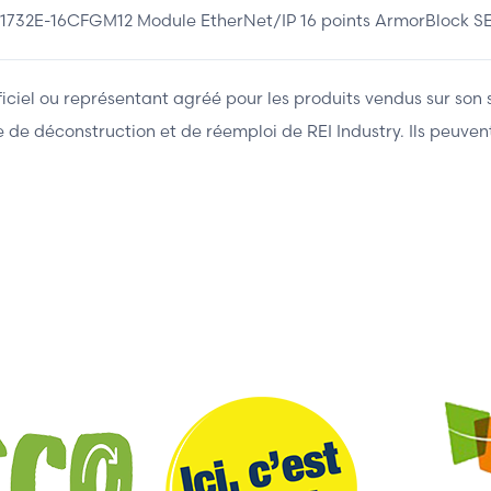
E-16CFGM12 Module EtherNet/IP 16 points ArmorBlock SER
fficiel ou représentant agréé pour les produits vendus sur son 
ière de déconstruction et de réemploi de REI Industry. Ils peuv