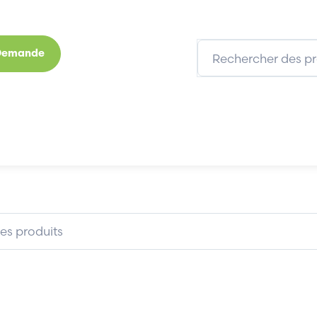
 Demande
s
Marques
Qui sommes-nous
Expertises
LEY 1732E16CFGM12
ALLEN BRADLEY 1732E16CFGM1