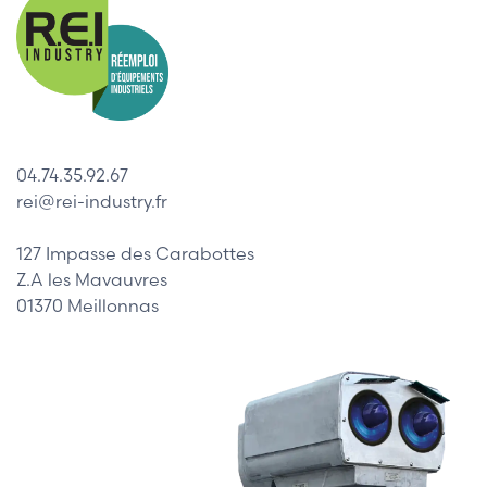
04.74.35.92.67
rei@rei-industry.fr
127 Impasse des Carabottes
Z.A les Mavauvres
01370 Meillonnas