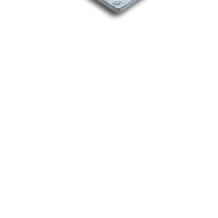
Nos marques
Allen-Bradley
Indramat
ABB
Lenze
Schneider
Siemens
Philips
DELL
Nos catégories
Contrôle Commande
Hmi / Affichage
Puissance / Conversion energie