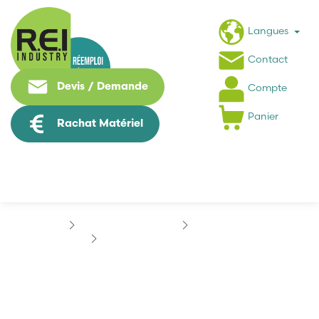
Langues
Contact
Devis / Demande
Compte
Panier
Rachat Matériel
Contrôle Commande
ALLEN-BRADLEY
ALLEN BRADLEY 150-C37NBD
ALLEN BRADLEY 150-
C37NBD