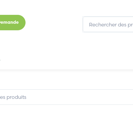
 Demande
s
Marques
Qui sommes-nous
Expertises
EY 1734-VTM
ALLEN-BRADLEY 1734-VTM