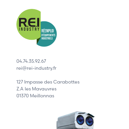
Nos mar
Allen-Bradl
Indramat
ABB
Lenze
Schneider
04.74.35.92.67
Siemens
rei@rei-industry.fr
Philips
DELL
127 Impasse des Carabottes
Z.A les Mavauvres
01370 Meillonnas