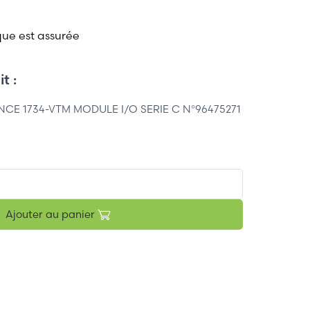
que est assurée
t :
CE 1734-VTM MODULE I/O SERIE C N°96475271
Ajouter au panier