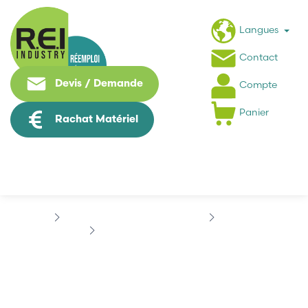
Langues
Contact
Devis / Demande
Compte
Panier
Rachat Matériel
Puissance / Conversion energie
SCHNEIDER
ALTIVAR 28
SCHNEIDER...
SCHNEIDER
ATV28HU41N4