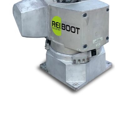
Nos marques
Allen-Bradley
Indramat
ABB
Lenze