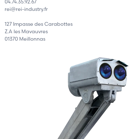
04.74.35.92.67
rei@rei-industry.fr
127 Impasse des Carabottes
Z.A les Mavauvres
01370 Meillonnas