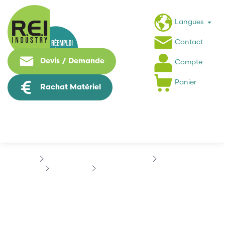
Langues
Contact
Devis / Demande
Compte
Panier
Rachat Matériel
Puissance / Conversion energie
SCHNEIDER
ALTIVAR 71
SCHNEIDER ATV71HD37N4
SCHNEIDER
ATV71HD37N4