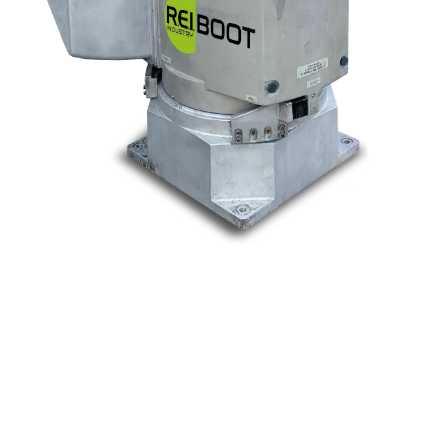
Nos marques
Allen-Bradley
Indramat
ABB
Lenze
Schneider
Siemens