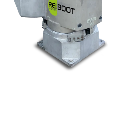
Nos marques
Allen-Bradley
Indramat
ABB
Lenze
Schneider
Siemens