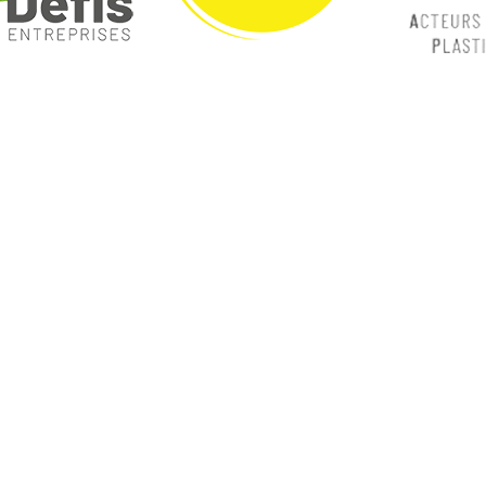
ques
Nos catégories
ey
Contrôle Commande
Hmi / Affichage
Puissance / Conversion energie