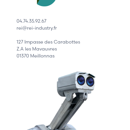
Lenze
Schneider
04.74.35.92.67
Siemens
rei@rei-industry.fr
Philips
DELL
127 Impasse des Carabottes
Z.A les Mavauvres
01370 Meillonnas