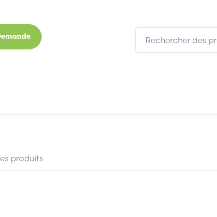
 Demande
s
Marques
Qui sommes-nous
Expertises
-2DFS
DELL PS-5251-2DFS