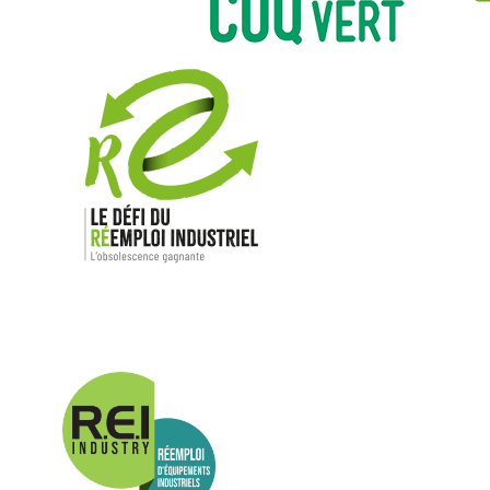
Nos mar
Allen-Bradl
Indramat
ABB