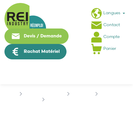
Langues
Contact
Devis / Demande
Compte
Panier
Rachat Matériel
Contrôle Commande
BECKHOFF
AX-BRIDGE
BECKHOFF AX5912-0000
BECKHOFF AX5912-0000