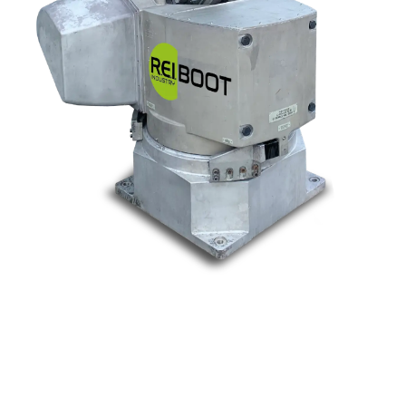
Nos marques
Allen-Bradley
Indramat
ABB
Lenze