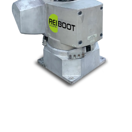
Nos marques
Allen-Bradley
Indramat
ABB
Lenze