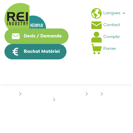
Langues
Contact
Devis / Demande
Compte
Panier
Rachat Matériel
Puissance / Conversion energie
ABB
AXODYN
ABB DSH4505
ABB DSH4505