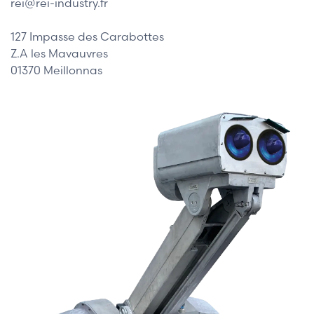
rei@rei-industry.fr
127 Impasse des Carabottes
Z.A les Mavauvres
01370 Meillonnas