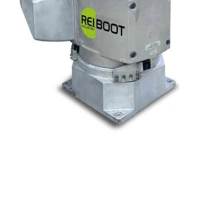
Nos marques
Allen-Bradley
Indramat
ABB
Lenze
Schneider