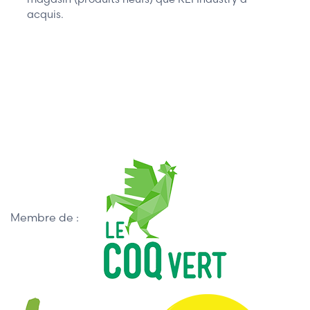
acquis.
Membre de :