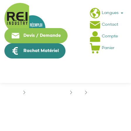
Langues
Contact
Devis / Demande
Compte
Panier
Rachat Matériel
Contrôle Commande
B&R
B&R 9A0004.11
B&R 9A0004.11