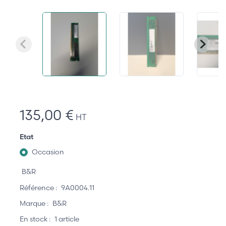
135,00 €
HT
Etat
Occasion
B&R
Référence :
9A0004.11
Marque :
B&R
En stock :
1 article