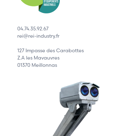
ABB
Lenze
Schneider
04.74.35.92.67
Siemens
rei@rei-industry.fr
Philips
DELL
127 Impasse des Carabottes
Z.A les Mavauvres
01370 Meillonnas