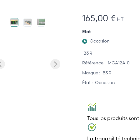
165,00 €
HT
Etat
Occasion
B&R
Référence :
MCA12A-0
Marque :
B&R
État :
Occasion
Tous les produits sont
La traçabilité techni