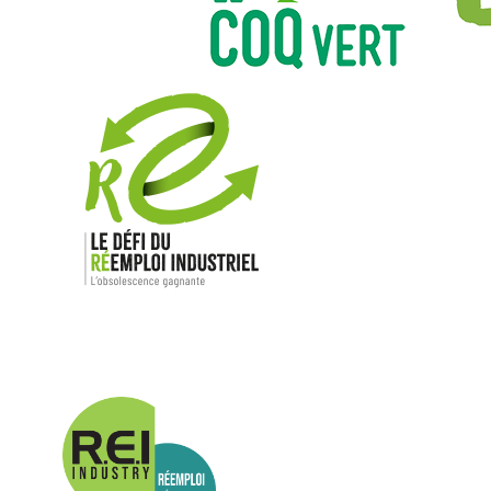
Nos mar
Allen-Bradl
Indramat