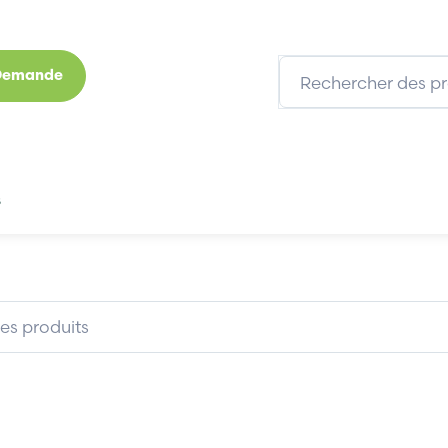
 Demande
s
Marques
Qui sommes-nous
Expertises
B&R MCA12A-0