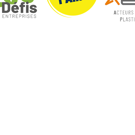
ques
Nos catégories
ey
Contrôle Commande
Hmi / Affichage