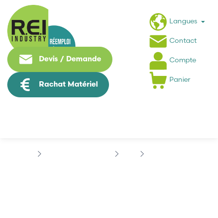
Langues
Contact
Devis / Demande
Compte
Panier
Rachat Matériel
Contrôle Commande
B&R
B&R MCA12C-0
B&R MCA12C-0