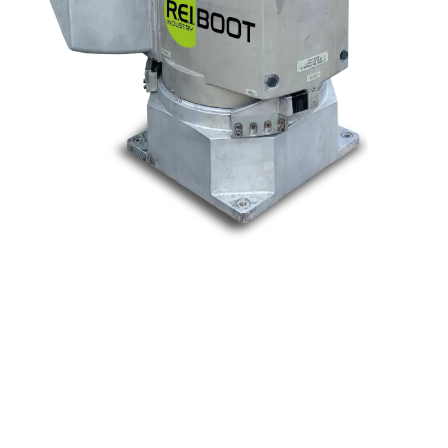
Nos marques
Allen-Bradley
Indramat
ABB
Lenze
Schneider
Siemens