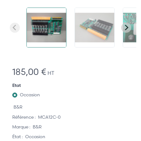
185,00 €
HT
Etat
Occasion
B&R
Référence :
MCA12C-0
Marque :
B&R
État :
Occasion