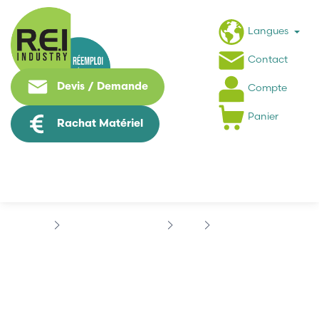
Langues
Contact
Devis / Demande
Compte
Panier
Rachat Matériel
Contrôle Commande
B&R
B&R MCGE33-0
B&R MCGE33-0