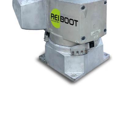
Nos marques
Allen-Bradley
Indramat
ABB
Lenze