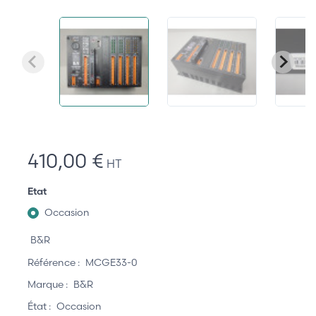
410,00 €
HT
Etat
Occasion
B&R
Référence :
MCGE33-0
Marque :
B&R
État :
Occasion