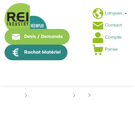
Langues
Contact
Devis / Demande
Compte
Panier
Rachat Matériel
Contrôle Commande
B&R
B&R 3PB155-4
B&R 3PB155-4