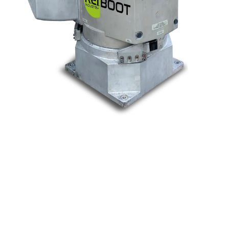
Nos marques
Allen-Bradley
Indramat
ABB
Lenze
Schneider
Siemens