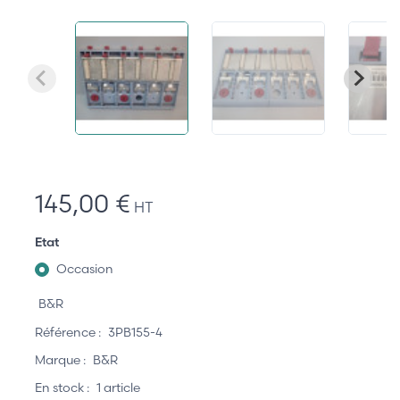
145,00 €
HT
Etat
Occasion
B&R
Référence :
3PB155-4
Marque :
B&R
En stock :
1 article