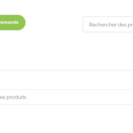
 Demande
s
Marques
Qui sommes-nous
Expertises
200/S
BACHMANN CPPV200/S