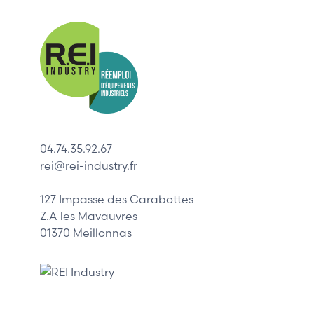
Nos mar
Allen-Bradl
Indramat
ABB
Lenze
Schneider
04.74.35.92.67
Siemens
rei@rei-industry.fr
Philips
DELL
127 Impasse des Carabottes
Z.A les Mavauvres
01370 Meillonnas