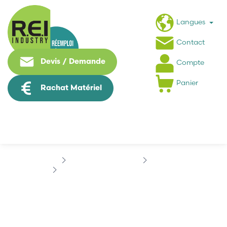
Langues
Contact
Devis / Demande
Compte
Panier
Rachat Matériel
Contrôle Commande
BALLUFF
BALLUFF BCS M30KM7-PPH15G-S04U
BALLUFF BCS M30KM7-
PPH15G-S04U