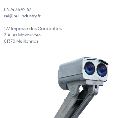
04.74.35.92.67
rei@rei-industry.fr
127 Impasse des Carabottes
Z.A les Mavauvres
01370 Meillonnas