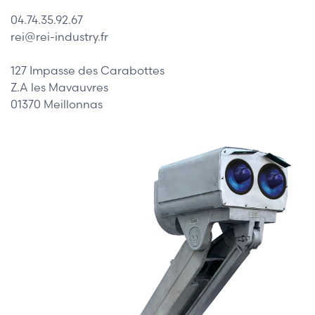
04.74.35.92.67
rei@rei-industry.fr
127 Impasse des Carabottes
Z.A les Mavauvres
01370 Meillonnas