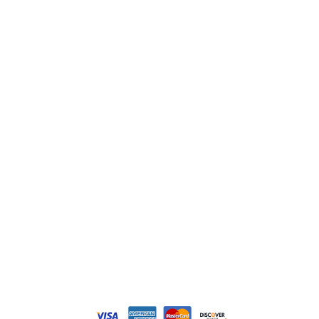
ABB
Lenze
Schneider
Siemens
Philips
DELL
Nos catégories
Contrôle Commande
Hmi / Affichage
Puissance / Conversion energie
© Tous droits réservés. Réalisé par
N2M Solution