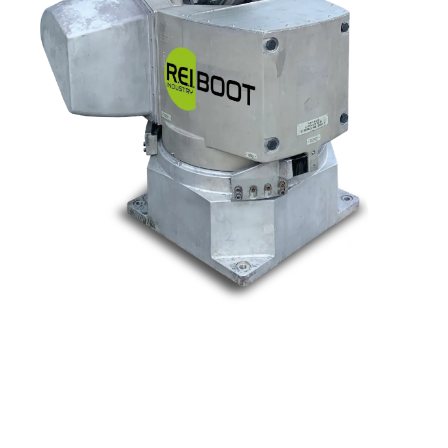
Nos marques
Allen-Bradley
Indramat
ABB
Lenze