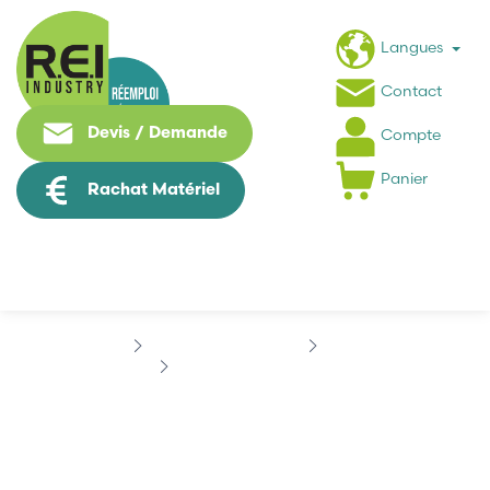
Langues
Contact
Devis / Demande
Compte
Panier
Rachat Matériel
Contrôle Commande
BAUMER
BAUMER GI355070C330
BAUMER GI355070C330