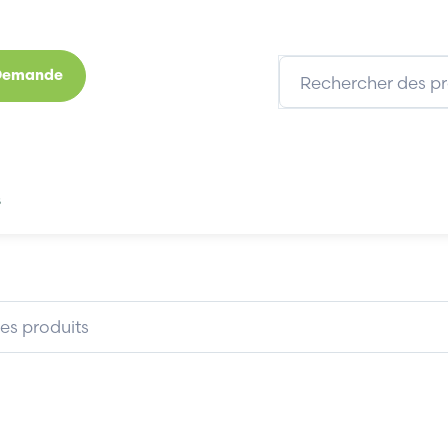
 Demande
s
Marques
Qui sommes-nous
Expertises
2
BECKHOFF KL3062