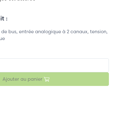
t :
e bus, entrée analogique à 2 canaux, tension,
que
Ajouter au panier