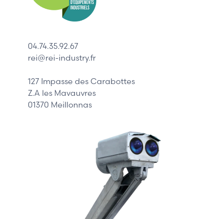
ABB
Lenze
Schneider
04.74.35.92.67
Siemens
rei@rei-industry.fr
Philips
DELL
127 Impasse des Carabottes
Z.A les Mavauvres
01370 Meillonnas