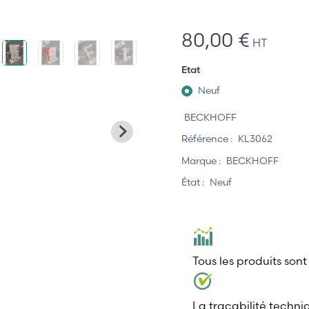
80,00 €
HT
Etat
Neuf
BECKHOFF
Référence :
KL3062
Marque :
BECKHOFF
État :
Neuf
Tous les produits sont
La traçabilité techni