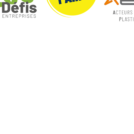
ques
Nos catégories
ey
Contrôle Commande
Hmi / Affichage