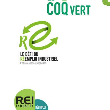
Nos mar
Allen-Bradl
Indramat