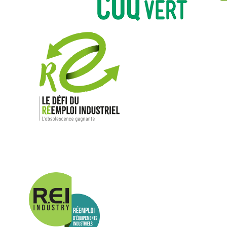
Nos mar
Allen-Bradl
Indramat
ABB