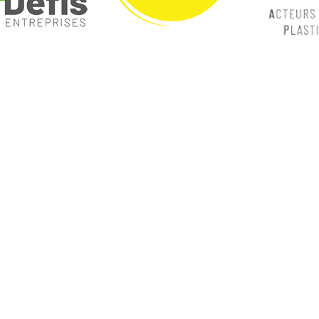
ques
Nos catégories
ey
Contrôle Commande
Hmi / Affichage
Puissance / Conversion energie