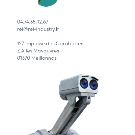
Lenze
Schneider
04.74.35.92.67
Siemens
rei@rei-industry.fr
Philips
DELL
127 Impasse des Carabottes
Z.A les Mavauvres
01370 Meillonnas