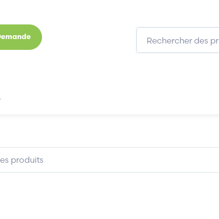
 Demande
s
Marques
Qui sommes-nous
Expertises
1
BECKHOFF AX5901