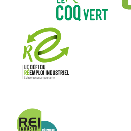
Nos mar
Allen-Bradl
Indramat