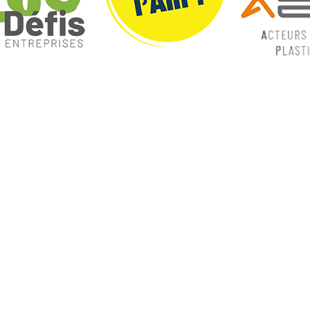
ques
Nos catégories
ey
Contrôle Commande
Hmi / Affichage