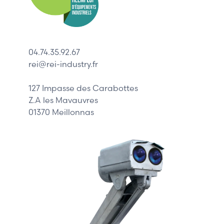
ABB
Lenze
Schneider
04.74.35.92.67
Siemens
rei@rei-industry.fr
Philips
DELL
127 Impasse des Carabottes
Z.A les Mavauvres
01370 Meillonnas