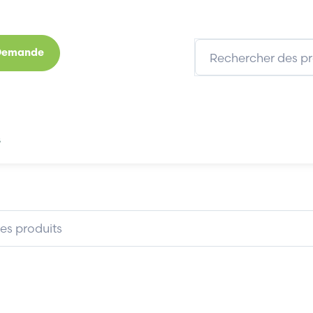
 Demande
s
Marques
Qui sommes-nous
Expertises
-LT00-2A
BECKHOFF AX5125-LT00-2A