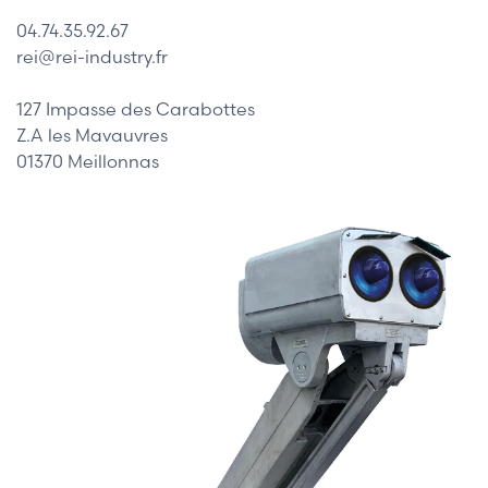
04.74.35.92.67
rei@rei-industry.fr
127 Impasse des Carabottes
Z.A les Mavauvres
01370 Meillonnas