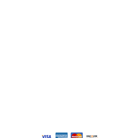
ABB
Lenze
Schneider
Siemens
Philips
DELL
Nos catégories
Contrôle Commande
Hmi / Affichage
Puissance / Conversion energie
© Tous droits réservés. Réalisé par
N2M Solution