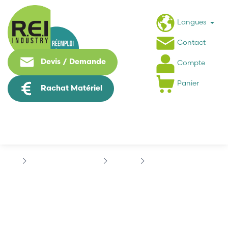
Langues
Contact
Devis / Demande
Compte
Panier
Rachat Matériel
Contrôle Commande
BOSCH
BOSCH EPR601056681
BOSCH EPR601056681