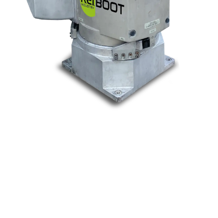
Nos marques
Allen-Bradley
Indramat
ABB
Lenze
Schneider
Siemens