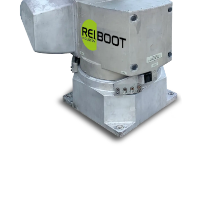
Nos marques
Allen-Bradley
Indramat
ABB
Lenze