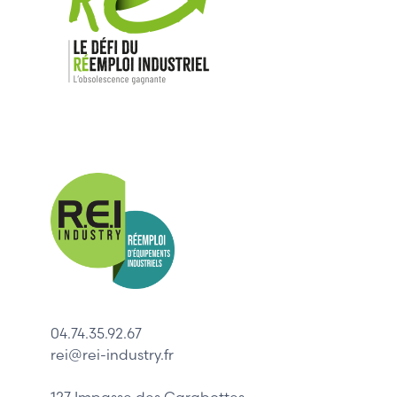
Nos mar
Allen-Bradl
Indramat
ABB
Lenze
Schneider
04.74.35.92.67
Siemens
rei@rei-industry.fr
Philips
DELL
127 Impasse des Carabottes