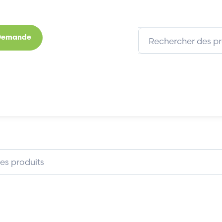
 Demande
s
Marques
Qui sommes-nous
Expertises
BROSSE ELECTRO