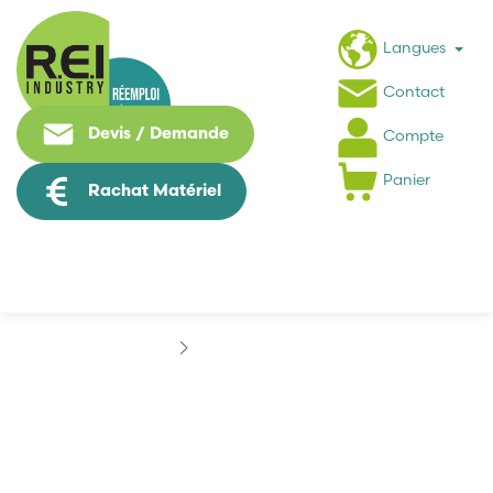
Langues
Contact
Devis / Demande
Compte
Panier
Rachat Matériel
Marques
EW HOF
EW HOF