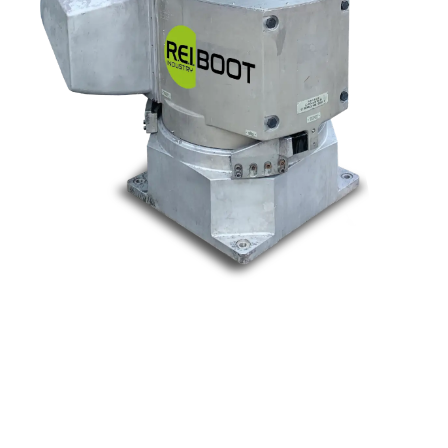
Nos marques
Allen-Bradley
Indramat
ABB
Lenze