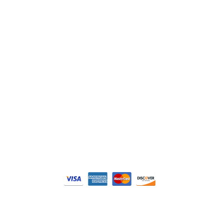
Schneider
Siemens
Philips
DELL
Nos catégories
Contrôle Commande
Hmi / Affichage
Puissance / Conversion energie
© Tous droits réservés. Réalisé par
N2M Solution