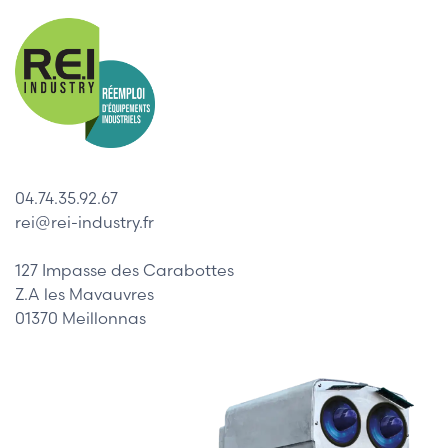
04.74.35.92.67
rei@rei-industry.fr
127 Impasse des Carabottes
Z.A les Mavauvres
01370 Meillonnas