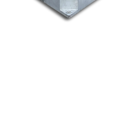
Nos marques
Allen-Bradley
Indramat
ABB
Lenze
Schneider
Siemens
Philips
DELL
Nos catégories
Contrôle Commande