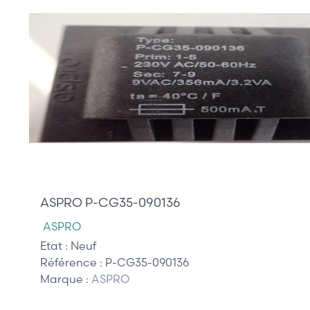
8,00 €
ASPRO P-CG35-090136
ASPRO
Etat :
Neuf
Référence :
P-CG35-090136
Marque :
ASPRO