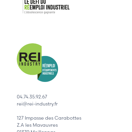
Nos mar
Allen-Bradl
Indramat
ABB
Lenze
Schneider
04.74.35.92.67
Siemens
rei@rei-industry.fr
Philips
DELL
127 Impasse des Carabottes
Z.A les Mavauvres
01370 Meillonnas