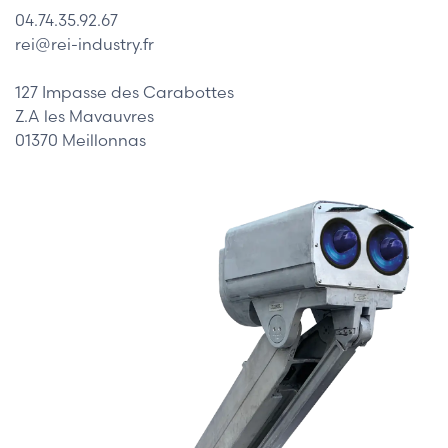
04.74.35.92.67
rei@rei-industry.fr
127 Impasse des Carabottes
Z.A les Mavauvres
01370 Meillonnas