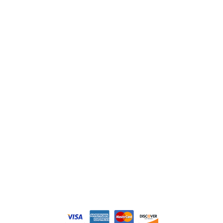
ABB
Lenze
Schneider
Siemens
Philips
DELL
Nos catégories
Contrôle Commande
Hmi / Affichage
Puissance / Conversion energie
© Tous droits réservés. Réalisé par
N2M Solution