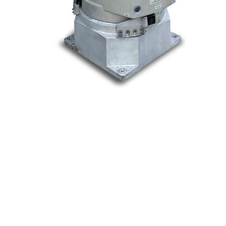
Nos marques
Allen-Bradley
Indramat
ABB
Lenze
Schneider
Siemens
Philips
DELL