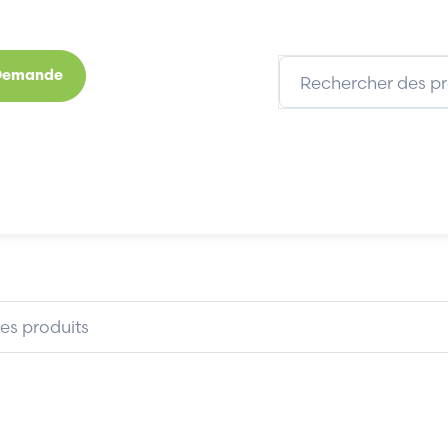
 Demande
s
Marques
Qui sommes-nous
Expertises
FILEC UDEN