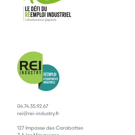
Nos mar
Allen-Bradl
Indramat
ABB
Lenze
Schneider
04.74.35.92.67
Siemens
rei@rei-industry.fr
Philips
DELL
127 Impasse des Carabottes
Z.A les Mavauvres