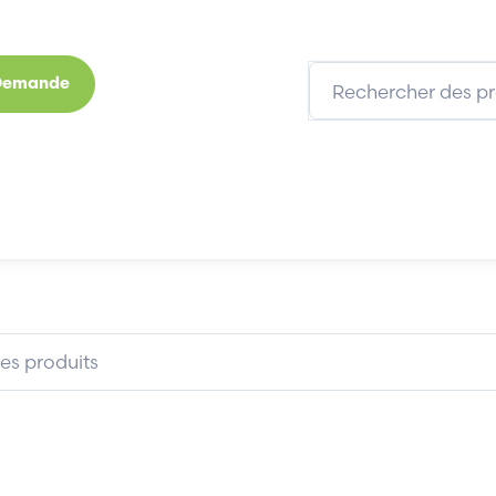
 Demande
s
Marques
Qui sommes-nous
Expertises
ELBAG