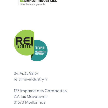
Nos mar
Allen-Bradl
Indramat
ABB
Lenze
Schneider
04.74.35.92.67
Siemens
rei@rei-industry.fr
Philips
DELL
127 Impasse des Carabottes
Z.A les Mavauvres
01370 Meillonnas