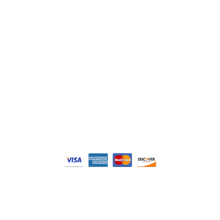
Philips
DELL
Nos catégories
Contrôle Commande
Hmi / Affichage
Puissance / Conversion energie
© Tous droits réservés. Réalisé par
N2M Solution