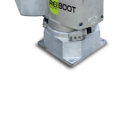
Nos marques
Allen-Bradley
Indramat
ABB
Lenze
Schneider
Siemens