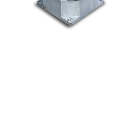
Nos marques
Allen-Bradley
Indramat
ABB
Lenze
Schneider
Siemens
Philips
DELL
Nos catégories
Contrôle Commande