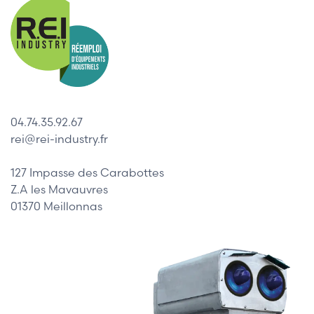
04.74.35.92.67
rei@rei-industry.fr
127 Impasse des Carabottes
Z.A les Mavauvres
01370 Meillonnas