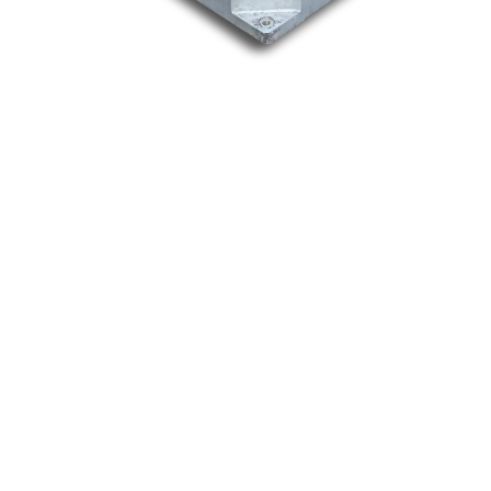
Nos marques
Allen-Bradley
Indramat
ABB
Lenze
Schneider
Siemens
Philips
DELL
Nos catégories
Contrôle Commande
Hmi / Affichage