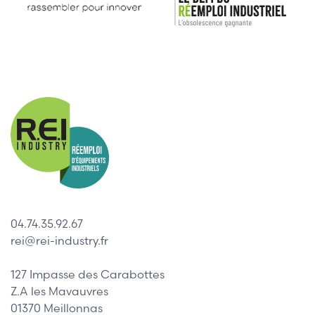
04.74.35.92.67
rei@rei-industry.fr
127 Impasse des Carabottes
Z.A les Mavauvres
01370 Meillonnas