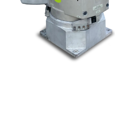
Nos marques
Allen-Bradley
Indramat
ABB
Lenze
Schneider
Siemens
Philips