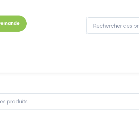
 Demande
s
Marques
Qui sommes-nous
Expertises
EXICOM