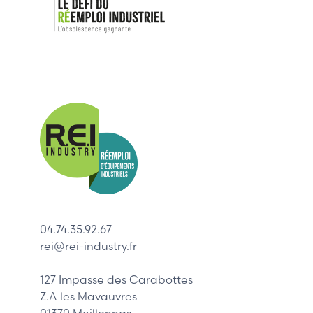
Nos mar
Allen-Bradl
Indramat
ABB
Lenze
Schneider
04.74.35.92.67
Siemens
rei@rei-industry.fr
Philips
DELL
127 Impasse des Carabottes
Z.A les Mavauvres
01370 Meillonnas