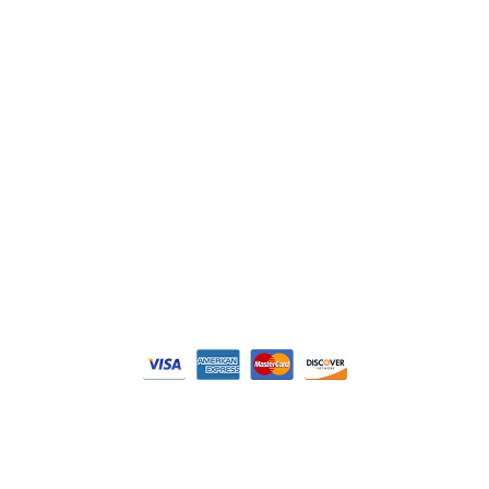
Philips
DELL
Nos catégories
Contrôle Commande
Hmi / Affichage
Puissance / Conversion energie
© Tous droits réservés. Réalisé par
N2M Solution