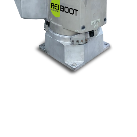
Nos marques
Allen-Bradley
Indramat
ABB
Lenze
Schneider
Siemens