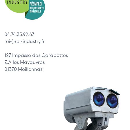
04.74.35.92.67
rei@rei-industry.fr
127 Impasse des Carabottes
Z.A les Mavauvres
01370 Meillonnas