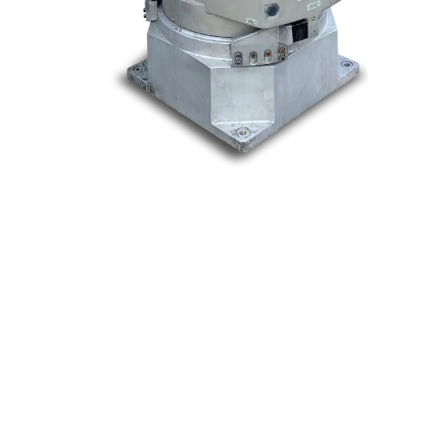
Nos marques
Allen-Bradley
Indramat
ABB
Lenze
Schneider
Siemens
Philips
DELL