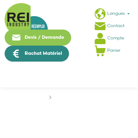
Langues
Contact
Devis / Demande
Compte
Panier
Rachat Matériel
Marques
DI-SORIC
DI-SORIC