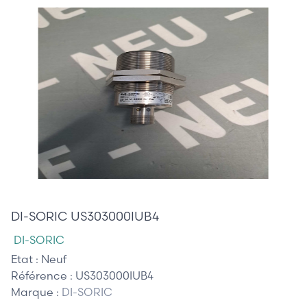
465,00 €
DI-SORIC US303000IUB4
DI-SORIC
Etat :
Neuf
Référence :
US303000IUB4
Marque :
DI-SORIC