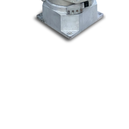
Nos marques
Allen-Bradley
Indramat
ABB
Lenze
Schneider
Siemens
Philips
DELL